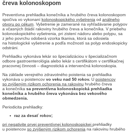
čreva kolonoskopom
Preventívna prehliadka konečníka a hrubého čreva kolonoskopom
spočíva vo vykonaní
kolonoskopického vyšetrenia
od
análneho
otvoru po cékum
. Vyšetrenie je zamerané na vyhľadávanie polypov
a včasných štádií rakoviny hrubého čreva a konečníka. V priebehu
kolonoskopického vyšetrenia, pri zistení nádoru alebo polypu, sa
z jeho povrchu odoberá vzorka tkaniva, ktorá sa odosiela
na histologické vyšetrenie a podľa možností sa polyp endoskopicky
odstráni.
Prehliadku vykonáva lekár so špecializáciou v špecializačnom
odbore gastroenterológia alebo lekár s certifikátom v certifikačnej
pracovnej činnosti – diagnostická a intervenčná kolonoskopia.
Na základe verejného zdravotného poistenia sa prehliadka
vykonáva u poistencov
vo veku nad 50 rokov.
U
poistencov
so zvýšeným rizikom ochorenia na rakovinu
hrubého čreva
a konečníka
sa preventívna kolonoskopická prehliadka
konečníka a hrubého čreva
vykonáva bez vekového
obmedzenia.
Periodicita prehliadky:
raz za desať rokov;
pri negativite prvej preventívnej kolonoskopickej
prehliadky
u poistencov
so zvýšeným rizikom ochorenia
na rakovinu hrubého