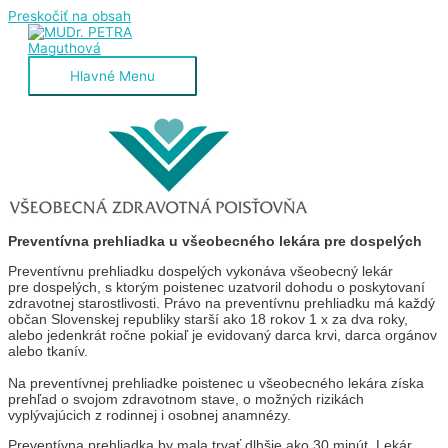
Preskočiť na obsah
Hlavné Menu
Preventívna prehliadka u všeobecného lekára pre dospelých
Preventívnu prehliadku dospelých vykonáva všeobecný lekár
pre dospelých, s ktorým poistenec uzatvoril dohodu o poskytovaní
zdravotnej starostlivosti. Právo na preventívnu prehliadku má každý
občan Slovenskej republiky starší ako 18 rokov 1 x za dva roky,
alebo jedenkrát ročne pokiaľ je evidovaný darca krvi, darca orgánov
alebo tkanív.
Na preventívnej prehliadke poistenec u všeobecného lekára získa
prehľad o svojom zdravotnom stave, o možných rizikách
vyplývajúcich z rodinnej i osobnej anamnézy.
Preventívna prehliadka by mala trvať dlhšie ako 30 minút. Lekár