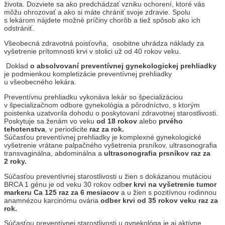
života. Dozviete sa ako predchádzať vzniku ochorení, ktoré vás
môžu ohrozovať a ako si máte chrániť svoje zdravie. Spolu
s lekárom nájdete možné príčiny chorôb a tiež spôsob ako ich
odstrániť.
Všeobecná zdravotná poisťovňa, osobitne uhrádza náklady za
vyšetrenie prítomnosti krvi v stolici už od 40 rokov veku.
Doklad
o absolvovaní preventívnej gynekologickej prehliadky
je podmienkou kompletizácie preventívnej prehliadky
u všeobecného lekára.
Preventívnu prehliadku vykonáva lekár so špecializáciou
v špecializačnom odbore gynekológia a pôrodníctvo, s ktorým
poistenka uzatvorila dohodu o poskytovaní zdravotnej starostlivosti.
Poskytuje sa ženám vo veku
od 18 rokov
alebo
prvého
tehotenstva
, v periodicite
raz za rok.
Súčasťou preventívnej prehliadky je komplexné gynekologické
vyšetrenie vrátane palpačného vyšetrenia prsníkov, ultrasonografia
transvaginálna, abdominálna a
ultrasonografia prsníkov raz za
2 roky.
Súčasťou preventívnej starostlivosti u žien s dokázanou mutáciou
BRCA 1 génu je od veku 30 rokov odb
er krvi na vyšetrenie tumor
markeru Ca 125 raz za 6 mesiacov
a u žien s pozitívnou rodinnou
anamnézou karcinómu ovária
odber krvi od 35 rokov veku raz za
rok.
Súčasťou preventívnej starostlivosti u gynekológa je aj aktívne