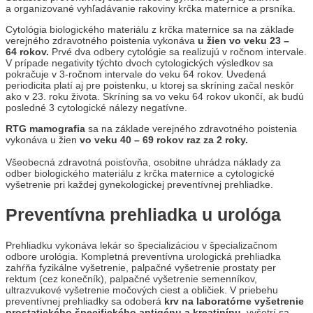
a organizované vyhľadávanie rakoviny krčka maternice a prsníka.
Cytológia biologického materiálu z krčka maternice sa na základe
verejného zdravotného poistenia vykonáva
u žien vo veku 23 –
64 rokov.
Prvé dva odbery cytológie sa realizujú v ročnom intervale.
V prípade negativity týchto dvoch cytologických výsledkov sa
pokračuje v 3-ročnom intervale do veku 64 rokov. Uvedená
periodicita platí aj pre poistenku, u ktorej sa skríning začal neskôr
ako v 23. roku života. Skríning sa vo veku 64 rokov ukončí, ak budú
posledné 3 cytologické nálezy negatívne.
RTG mamografia
sa na základe verejného zdravotného poistenia
vykonáva u žien
vo veku 40 – 69 rokov raz za 2 roky.
Všeobecná zdravotná poisťovňa, osobitne uhrádza náklady za
odber biologického materiálu z krčka maternice a cytologické
vyšetrenie pri každej gynekologickej preventívnej prehliadke.
Preventívna prehliadka u urológa
Prehliadku vykonáva lekár so špecializáciou v špecializačnom
odbore urológia. Kompletná preventívna urologická prehliadka
zahŕňa fyzikálne vyšetrenie, palpačné vyšetrenie prostaty per
rektum (cez konečník), palpačné vyšetrenie semenníkov,
ultrazvukové vyšetrenie močových ciest a obličiek. V priebehu
preventívnej prehliadky sa odoberá
krv na laboratórne vyšetrenie
prostatického špecifického antigénu a kreatinínu
, vyšetrí sa