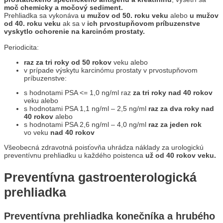
moč chemicky a močový sediment.
Prehliadka sa vykonáva
u mužov od 50. roku veku
alebo
u mužov
od 40. roku veku
ak sa v
ich prvostupňovom príbuzenstve
vyskytlo ochorenie na karcinóm prostaty.
Periodicita:
raz za tri roky od 50 rokov
veku alebo
v prípade výskytu karcinómu prostaty v prvostupňovom
príbuzenstve:
s hodnotami PSA <= 1,0 ng/ml raz
za tri roky nad 40 rokov
veku alebo
s hodnotami PSA 1,1 ng/ml – 2,5 ng/ml
raz za dva roky nad
40 rokov
alebo
s hodnotami PSA 2,6 ng/ml – 4,0 ng/ml
raz za jeden rok
vo veku
nad 40 rokov
Všeobecná zdravotná poisťovňa uhrádza náklady za urologickú
preventívnu prehliadku u každého poistenca
už od 40 rokov veku.
Preventívna gastroenterologická
prehliadka
Preventívna prehliadka konečníka a hrubého