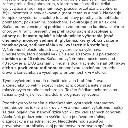
začne prehliadku pohovorom, v ktorom sa sústredí na riziká
vyplývajúce z rodinnej anamnézy, pracovnej záťaže a životného
štýlu, skontroluje stav očkovania (napr. tetanus a pod.). Nasleduje
komplexné vyšetrenie celého tela od hlavy po päty, a to pohľadom,
pohmatom, poklepaním, posluchom, skontroluje pulz a tlak krvi.
Súčasťou prevencie je aj prehliadka zameraná na kardiovaskulárne
choroby. V rámci preventívnej prehliadky pacient absolvuje aj
odbery
na
hematologické
a
biochemické vyšetrenia (moč
chemicky, močový sediment, glykémia, krvný obraz vrátane
trombocytov, sedimentácia krvi, vyšetrenie kreatinínu
).
Vyšetrenie cholesterolu a triacylglycerolov sa vykonáva
u poistencov, ktorí dosiahli vek 17 alebo 18 rokov a u poistencov
starších ako 40 rokov.
Súčasťou vyšetrenia u poistencov nad
40 rokov je aj EKG záznam činnosti srdca. Pacientom
nad 50 rokov
alebo s pozitívnou rodinnou
anamnézou karcinómu hrubého
čreva a konečníka sa vyšetruje aj prítomnosť krvi v stolici.
Týmto vyšetrením sa dá odhaliť rakovina hrubého čreva
a konečníka vo veľmi skorých štádiách, dokonca ešte v pred
rakovinových stupňoch ochorenia. Takéto štádium ochorenia sa
ľahšie a rýchlejšie lieči, má dobrú prognózu vyliečenia.
Podrobným vyšetrením a zhodnotením vybraných parametrov
(metabolizmus tukov a cukrov v krvi a orientačné vyšetrenie moču)
sa dajú objektívne stanoviť riziká vzniku tzv. civilizačných ochorení.
Akékoľvek podozrenie na vyššie riziko je dôvodom ďalšej
diagnostiky a následnej liečby. Neoddeliteľnou súčasťou
preventívnej prehliadky je aj poradenstvo o zdravom spôsobe